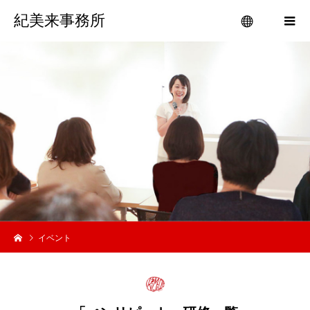
紀美来事務所
menu
手
書
イベント